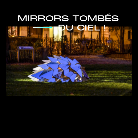
M
I
R
R
O
R
S
T
O
M
B
É
S
D
U
C
I
E
L
!