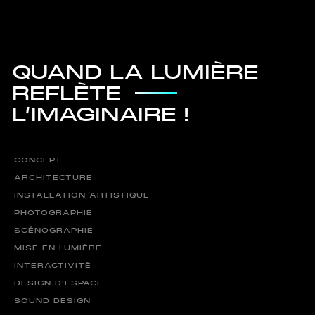
I
N
S
T
A
G
R
A
M
B
E
H
A
N
C
E
L
I
N
K
E
D
I
N
M
E
N
T
I
O
N
S
L
É
G
A
L
E
S
Q
U
A
N
D
L
A
L
U
M
I
È
R
E
R
E
F
L
È
T
E
L
’
I
M
A
G
I
N
A
I
R
E
!
CONCEPT
ARCHITECTURE
INSTALLATION ARTISTIQUE
PHOTOGRAPHIE
SCÉNOGRAPHIE
MISE EN LUMIÈRE
INTERACTIVITÉ
DESIGN D'ESPACE
SOUND DESIGN