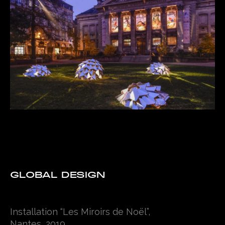
G
L
O
B
A
L
D
E
S
I
G
N
Installation “Les Miroirs de Noël”,
Nantes, 2019