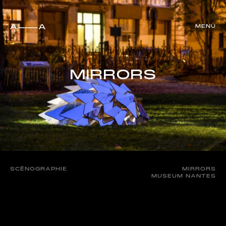
M
E
N
U
F
E
R
M
E
R
M
I
R
R
O
R
S
SCÉNOGRAPHIE
MIRRORS
MUSEUM NANTES